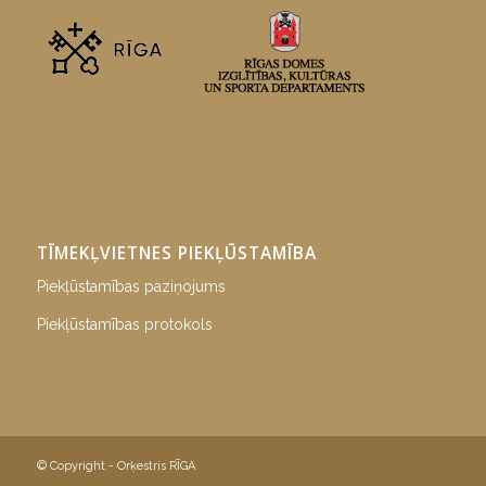
TĪMEKĻVIETNES PIEKĻŪSTAMĪBA
Piekļūstamības paziņojums
Piekļūstamības protokols
© Copyright - Orķestris RĪGA