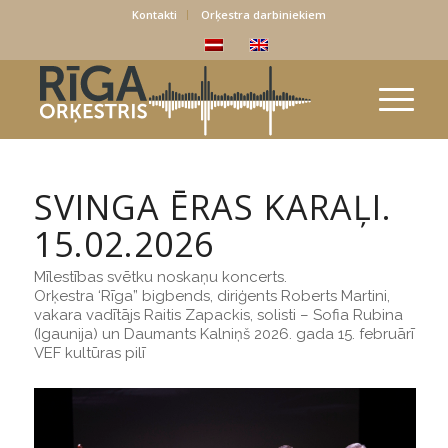
Kontakti
Orķestra darbiniekiem
SVINGA ĒRAS KARAĻI.
15.02.2026
Mīlestības svētku noskaņu koncerts.
Orķestra ‘Rīga” bigbends, diriģents Roberts Martini,
vakara vadītājs Raitis Zapackis, solisti – Sofia Rubina
(Igaunija) un Daumants Kalniņš 2026. gada 15. februārī
VEF kultūras pilī