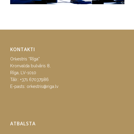
KONTAKTI
Orķestris “Rīga”
Kronvalda bulvāris 8,
Rīga, LV-1010
Tālr.:
+371 67037986
E-pasts:
orkestris@riga.lv
ATBALSTA