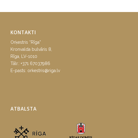
KONTAKTI
Orķestris “Rīga”
Kronvalda bulvāris 8,
Rīga, LV-1010
Tālr.:
+371 67037986
E-pasts:
orkestris@riga.lv
ATBALSTA