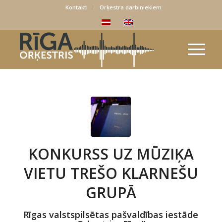
Kontakti
Orķestra darbiniekiem
KONKURSS UZ MŪZIĶA
VIETU TREŠO KLARNEŠU
GRUPĀ
Rīgas valstspilsētas pašvaldības iestāde