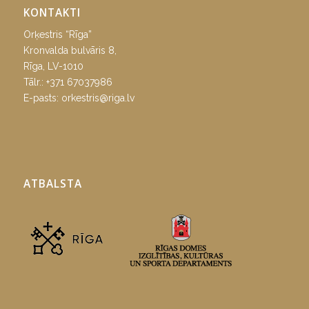
KONTAKTI
Orķestris “Rīga”
Kronvalda bulvāris 8,
Rīga, LV-1010
Tālr.:
+371 67037986
E-pasts:
orkestris@riga.lv
ATBALSTA