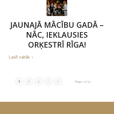
JAUNAJĀ MĀCĪBU GADĀ –
NĀC, IEKLAUSIES
ORĶESTRĪ RĪGA!
Lasīt vairāk
1
2
3
›
»
Page 1 of 23