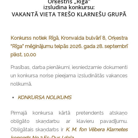
Orķestris „Rīga”
izsludina konkursu:
VAKANTĀ VIETA TREŠO KLARNEŠU GRUPĀ
Konkurss notiek Rīgā, Kronvalda bulvārī 8, Orķestra
“Rīga” mēģinājumu telpās 2026. gada 28. septembrī
plkst. 10.00
Prasības, darba pienākumi, iesniedzamie dokumenti
un konkursa norise pieejama izsludinātās vakances
nolikumā.
KONKURSA NOLIKUMS
Pirmajā konkursa kārtā pretendents atskaņo
obligāto skaņdarbu ar klavieru pavadījumu.
Obligātais skaņdarbs ir
K. M. fon Vēbera Klarnetes
koncerts No.2 Es-Dur, I daļa
.