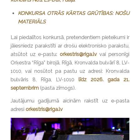
KONKURSA OTRĀS KĀRTAS GRŪTĪBAS: NOŠU
MATERIĀLS
Lai piedalītos konkursā, pretendentiem pieteikumi ir
jāiesniedz parakstīti ar drošu elektronisko parakstu,
atsūtot uz e-pastu:
orkestris@riga.lv
vai personīgi
Orķestra “Rīga” birojā, Rīgā, Kronvalda bulvārī 8, LV-
1010, vai nosūtot pa pastu uz adresi: Kronvalda
bulvāris 8, Rīga, LV-1010
līdz 2026. gada 21.
septembrim
(pasta zīmogs).
Jautājumu gadījumā aicinām rakstīt uz e-pasta
adresi
orkestris@riga.lv