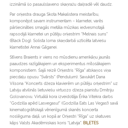
izzināmā šo pasaulslaveno skaņražu daiļradē vēl daudz.
Par orķestra drauga Skota Makalistera meistarību,
komponējot savam instrumentam – klarnetei, varēs
pārliecināties smagās metāla mūzikas iedvesmotajā
rapsodijā klarnetei un pūtēju orķestrim “Melnais suns”
(
Black Dog
). Solista loma skaņdarbā uzticēta latviešu
klarnetistei Annai Gāganei.
Stīvens Braients ir viens no mūsdienu amerikāņu jaunās
paaudzes ražīgākajiem un eksperimentus mīlošākajiem
komponistiem. Šajā reizē Orķestris “Rīga” atskaņos viņa
piecdaļu opusu “Svārsts” (
Pendulum
). Savukārt Dana
Vilsona “Koncerts džeza klavierēm un pūtēju orķestrim” uz
Latviju atvilinās lietuviešu virtuozo džeza pianistu Dmitriju
Golovanovu. Virtuālā kora izveidotāja Ērika Vitekra darbs
“Godzilla apēd Lasvegasu!” (
Godzilla Eats Las Vegas!
) savā
kinematogrāfiskajā vērienīgumā skanēs koncerta
noslēguma daļā, un kopā ar Orķestri “Rīga” uz skatuves
kāps Valsts Akadēmiskais koris “Latvija”.
BIĻETES