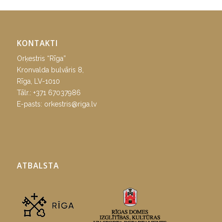
KONTAKTI
Orķestris “Rīga”
Kronvalda bulvāris 8,
Rīga, LV-1010
Tālr.:
+371 67037986
E-pasts:
orkestris@riga.lv
ATBALSTA