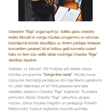
Orķestrim “Rīga” šogad aprit 50. Svētku gadu orķestris
iesāks februārī ar svinga mūzikas progammu un sezonas
turpinājumā aicinās klausītājus uz diviem jubilejas ieskaņas
koncertiem pavasarī, kā arī krāšņu galā koncertu rudenī.
Katrs no tiem būs veltīts kādai nozīmīgai Orķestra “Rīga”
darbības šķautnei.
Svētdien, 13. februārī, VEF Kultūras pilī skanēs džeza
mūzikas programma
“Svinga ēras karaļi”
. Mūziku, kuras
šūpojošie, bezrūpīgi pacilājošie ritmi bija tīkams patvērums
no Lielās depresijas un arī Otrā pasaules kara laika
realitātes, atskaņos Orķestra “Rīga” bigbends. Tā priekšā
pirmoreiz stāsies Orķestra “Rīga” saksofonu grupas
mūziķis, džeza mūzikas maģistrs un pedagogs Roberts
Martinovskis. Kopā ar bigbendu muzicēs pašmāju