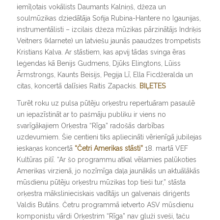
iemīļotais vokālists Daumants Kalniņš, džeza un
soulmūzikas dziedātāja Sofija Rubina-Hantere no Igaunijas,
instrumentālisti – izcilais džeza mūzikas pārzinātājs Indriķis
Veitners (klarnete) un latviešu jaunās paaudzes trompetists
Kristians Kalva. Ar stāstiem, kas apvij tādas svinga ēras
leģendas kā Benijs Gudmens, Djūks Elingtons, Lūiss
Ārmstrongs, Kaunts Beisijs, Pegija Lī, Ella Ficdžeralda un
citas, koncertā dalīsies Raitis Zapackis.
BIĻETES
Turēt roku uz pulsa pūtēju orķestru repertuāram pasaulē
un iepazīstināt ar to pašmāju publiku ir viens no
svarīgākajiem Orķestra “Rīga” radošās darbības
uzdevumiem. Šie centieni tiks apliecināti vērienīgā jubilejas
ieskaņas koncertā
“Četri Amerikas stāsti”
18. martā VEF
Kultūras pilī. “
Ar šo programmu atkal vēlamies palūkoties
Amerikas virzienā, jo nozīmīga daļa jaunākās un aktuālākās
mūsdienu pūtēju orķestru mūzikas top tieši tur,
” stāsta
orķestra mākslinieciskais vadītājs un galvenais diriģents
Valdis Butāns.
Četru programmā ietverto ASV mūsdienu
komponistu vārdi Orķestrim “Rīga” nav gluži sveši, taču