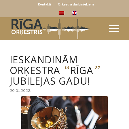
Kontakti
Orķestra darbiniekiem
IESKANDINĀM
“
”
ORĶESTRA
RĪGA
JUBILEJAS GADU!
20.01.2022.