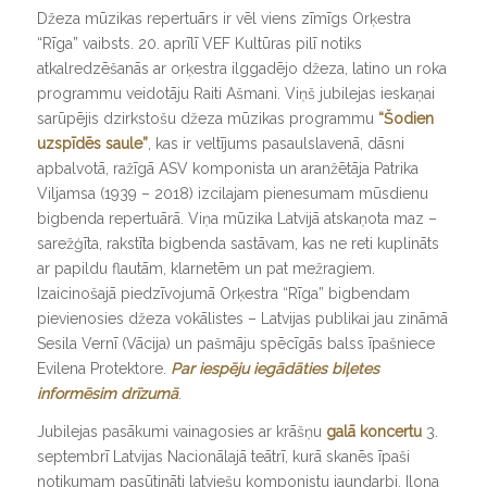
Džeza mūzikas repertuārs ir vēl viens zīmīgs Orķestra
“Rīga” vaibsts. 20. aprīlī VEF Kultūras pilī notiks
atkalredzēšanās ar orķestra ilggadējo džeza, latino un roka
programmu veidotāju Raiti Ašmani. Viņš jubilejas ieskaņai
sarūpējis dzirkstošu džeza mūzikas programmu
“Šodien
uzspīdēs saule”
, kas ir veltījums pasaulslavenā, dāsni
apbalvotā, ražīgā ASV komponista un aranžētāja Patrika
Viljamsa (1939 – 2018) izcilajam pienesumam mūsdienu
bigbenda repertuārā. Viņa mūzika Latvijā atskaņota maz –
sarežģīta, rakstīta bigbenda sastāvam, kas ne reti kuplināts
ar papildu flautām, klarnetēm un pat mežragiem.
Izaicinošajā piedzīvojumā Orķestra “Rīga” bigbendam
pievienosies džeza vokālistes – Latvijas publikai jau zināmā
Sesila Vernī (
Vācija
) un pašmāju spēcīgās balss īpašniece
Evilena Protektore.
Par iespēju iegādāties biļetes
informēsim drīzumā
.
Jubilejas pasākumi vainagosies ar krāšņu
galā koncertu
3.
septembrī Latvijas Nacionālajā teātrī, kurā skanēs īpaši
notikumam pasūtināti latviešu komponistu jaundarbi. Ilona