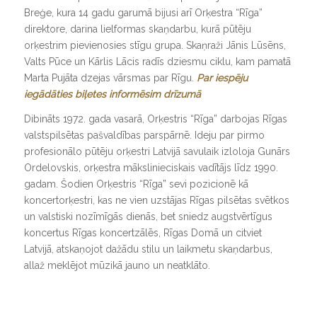
Breģe, kura 14 gadu garumā bijusi arī Orķestra “Rīga”
direktore, darina lielformas skaņdarbu, kurā pūtēju
orķestrim pievienosies stīgu grupa. Skaņraži Jānis Lūsēns,
Valts Pūce un Kārlis Lācis radīs dziesmu ciklu, kam pamatā
Marta Pujāta dzejas vārsmas par Rīgu.
Par iespēju
iegādāties biļetes informēsim drīzumā
Dibināts 1972. gada vasarā, Orķestris “Rīga” darbojas Rīgas
valstspilsētas pašvaldības parspārnē. Ideju par pirmo
profesionālo pūtēju orķestri Latvijā savulaik izloloja Gunārs
Ordelovskis, orķestra mākslinieciskais vadītājs līdz 1990.
gadam. Šodien Orķestris “Rīga” sevi
pozicionē kā
koncertorķestri, kas ne vien uzstājas Rīgas pilsētas svētkos
un valstiski nozīmīgās dienās, bet sniedz augstvērtīgus
koncertus Rīgas koncertzālēs, Rīgas Domā un citviet
Latvijā, atskaņojot dažādu stilu un laikmetu skaņdarbus,
allaž meklējot mūzikā jauno un neatklāto.