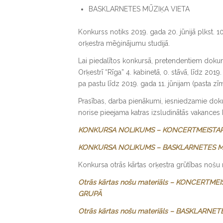
BASKLARNETES MŪZIĶA VIETA
Konkurss notiks 2019. gada 20. jūnijā plkst. 1
orķestra mēģinājumu studijā.
Lai piedalītos konkursā, pretendentiem dokum
Orķestrī “Rīga” 4. kabinetā, 0. stāvā, līdz 2019
pa pastu līdz 2019. gada 11. jūnijam (pasta zī
Prasības, darba pienākumi, iesniedzamie dok
norise pieejama katras izsludinātās vakances
KONKURSA NOLIKUMS – KONCERTMEISTAR
KONKURSA NOLIKUMS – BASKLARNETES M
Konkursa otrās kārtas orķestra grūtības nošu m
Otrās kārtas nošu materiāls – KONCERTM
GRUPĀ
Otrās kārtas nošu materiāls – BASKLARNE