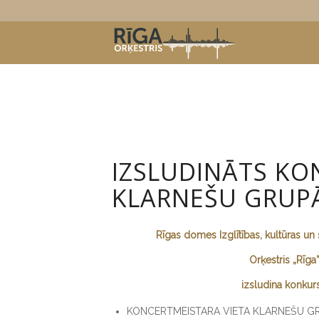
IZSLUDINĀTS KO
KLARNEŠU GRUPĀ
Rīgas domes Izglītības, kultūras u
Orķestris „Rīga
izsludina konkur
KONCERTMEISTARA VIETA KLARNEŠU G