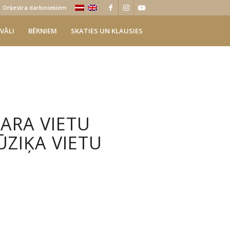
Orķestra darbiniekiem
VĀLI
BĒRNIEM
SKATIES UN KLAUSIES
ARA VIETU
ZIĶA VIETU