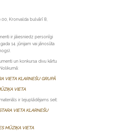
0.00, Kronvalda bulvārī 8,
enti ir jāiesniedz personīgi
. gada 14. jūnijam vai jānosūta
mogs).
umenti un konkursa divu kārtu
 Nolikumā:
A VIETA KLARNEŠU GRUPĀ
ŪZIĶA VIETA
ateriāls ir lejuplādējams šeit:
EISTARA VIETA KLARNEŠU
TES MŪZIĶA VIETA