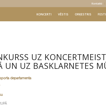
Kontakti
KONCERTI
VĒSTIS
ORĶESTRIS
FESTI
NKURSS UZ KONCERTMEIST
 UN UZ BASKLARNETES MŪ
n sporta departamenta
”
su
RUPĀ