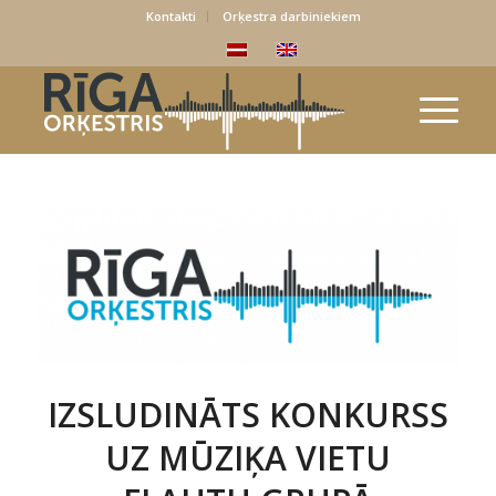
Kontakti
Orķestra darbiniekiem
IZSLUDINĀTS KONKURSS
UZ MŪZIĶA VIETU