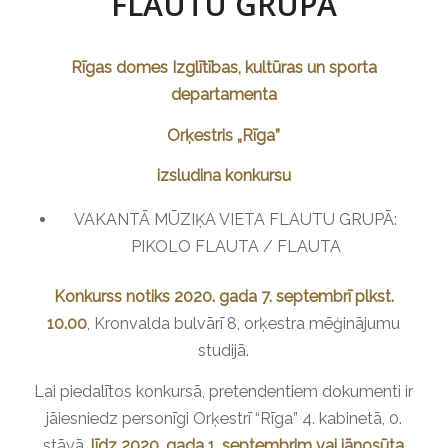
FLAUTU GRUPĀ
Rīgas domes Izglītības, kultūras un sporta
departamenta
Orķestris „Rīga”
izsludina konkursu
VAKANTĀ MŪZIĶA VIETA FLAUTU GRUPĀ:
PIKOLO FLAUTA / FLAUTA
Konkurss notiks 2020. gada 7. septembrī plkst.
10.00
, Kronvalda bulvārī 8, orķestra mēģinājumu
studijā.
Lai piedalītos konkursā, pretendentiem dokumenti ir
jāiesniedz personīgi Orķestrī “Rīga” 4. kabinetā, 0.
stāvā,
līdz 2020. gada 1. septembrim vai jānosūta