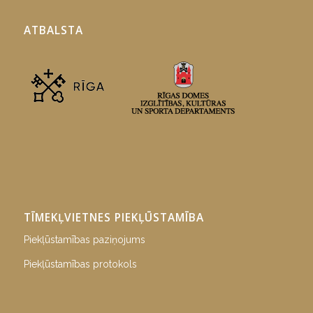
ATBALSTA
TĪMEKĻVIETNES PIEKĻŪSTAMĪBA
Piekļūstamības paziņojums
Piekļūstamības protokols