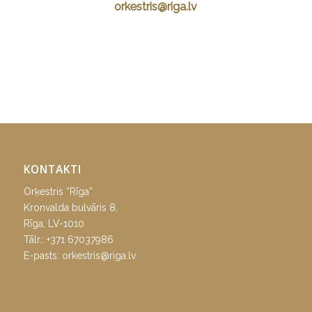
orkestris@riga.lv
KONTAKTI
Orķestris “Rīga”
Kronvalda bulvāris 8,
Rīga, LV-1010
Tālr.:
+371 67037986
E-pasts:
orkestris@riga.lv