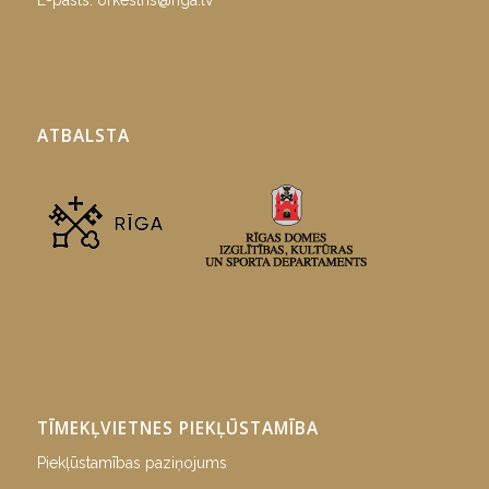
E-pasts:
orkestris@riga.lv
ATBALSTA
TĪMEKĻVIETNES PIEKĻŪSTAMĪBA
Piekļūstamības paziņojums