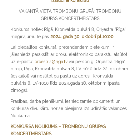
izsludina konkursu
VAKANTĀ VIETA TROMBONU GRUPĀ: TROMBONU
GRUPAS KONCERTMEISTARS
Konkurss notiek Rīgā, Kronvalda bulvārī 8, Orķestra “Rīga”
mēģinājumu telpās
2024. gada 30. oktobrī pl.10:00
Lai piedalītos konkursā, pretendentiem pieteikumi ir
jāiesniedz parakstīti ar drošu elektronisko parakstu, atsūtot
uz e-pastu:
orķestris@riga.lv
vai personīgi Orķestra “Rīga”
birojā, Rīgā, Kronvalda bulvārī 8, LV-1010 līdz 22. oktobrim
(ieskaitot) vai nosūtot pa pastu uz adresi: Kronvalda
bulvāris 8, LV-1010 līdz 2024.gada 18. oktobrim (pasta
zīmogs).
Prasības, darba pienākumi, iesniedzamie dokumenti un
konkursa divu kārtu norise pieejama izsludinātās vakances
Nolikumā:
KONKURSA NOLIKUMS – TROMBONU GRUPAS
KONCERTMEISTARS