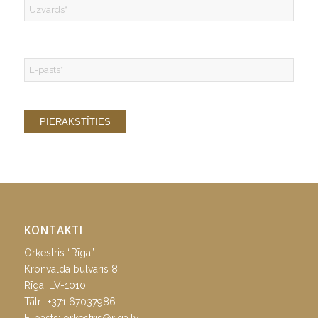
KONTAKTI
Orķestris “Rīga”
Kronvalda bulvāris 8,
Rīga, LV-1010
Tālr.:
+371 67037986