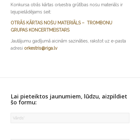
Konkursa otrās kārtas orķestra grūtības nošu materiāls ir
lejupielādējams šeit:
OTRĀS KĀRTAS NOŠU MATERIĀLS – TROMBONU
GRUPAS KONCERTMEISTARS
Jautājumu gadījumā aicinām sazināties, rakstot uz e-pasta
adresi
orkestris@riga.lv
Lai pieteiktos jaunumiem, lūdzu, aizpildiet
šo formu: